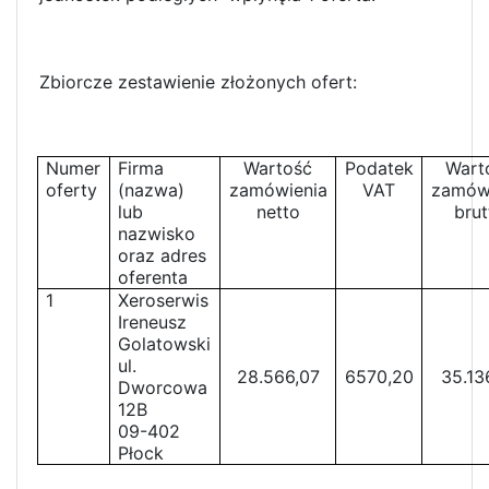
Zbiorcze zestawienie złożonych ofert:
Numer
Firma
Wartość
Podatek
Wart
oferty
(nazwa)
zamówienia
VAT
zamów
lub
netto
brut
nazwisko
oraz adres
oferenta
1
Xeroserwis
Ireneusz
Golatowski
ul.
28.566,07
6570,20
35.13
Dworcowa
12B
09-402
Płock