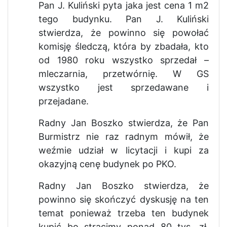
Pan J. Kuliński pyta jaka jest cena 1 m2
tego budynku. Pan J. Kuliński
stwierdza, że powinno się powołać
komisję śledczą, która by zbadała, kto
od 1980 roku wszystko sprzedał –
mleczarnia, przetwórnię. W GS
wszystko jest sprzedawane i
przejadane.
Radny Jan Boszko stwierdza, że Pan
Burmistrz nie raz radnym mówił, że
weźmie udział w licytacji i kupi za
okazyjną cenę budynek po PKO.
Radny Jan Boszko stwierdza, że
powinno się skończyć dyskusję na ten
temat ponieważ trzeba ten budynek
kupić bo stracimy ponad 80 tys. zł.