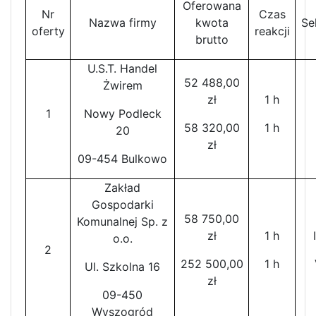
Oferowana
Nr
Czas
Nazwa firmy
kwota
Se
oferty
reakcji
brutto
U.S.T. Handel
52 488,00
Żwirem
zł
1 h
1
Nowy Podleck
58 320,00
1 h
20
zł
09-454 Bulkowo
Zakład
Gospodarki
58 750,00
Komunalnej Sp. z
zł
1 h
o.o.
2
252 500,00
1 h
Ul. Szkolna 16
zł
09-450
Wyszogród