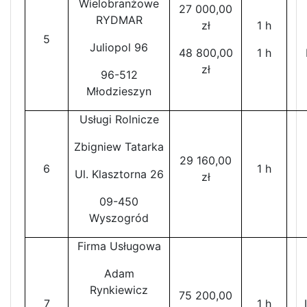
Wielobranżowe
27 000,00
RYDMAR
zł
1 h
5
Juliopol 96
48 800,00
1 h
zł
96-512
Młodzieszyn
Usługi Rolnicze
Zbigniew Tatarka
29 160,00
6
1 h
Ul. Klasztorna 26
zł
09-450
Wyszogród
Firma Usługowa
Adam
Rynkiewicz
75 200,00
7
1 h