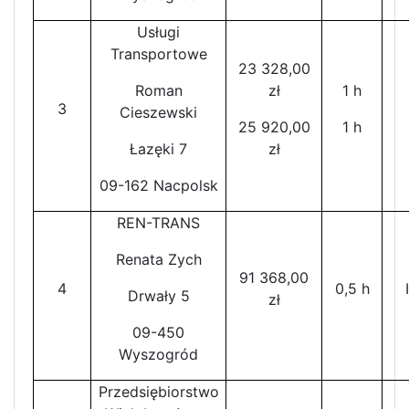
Usługi
Transportowe
23 328,00
Roman
zł
1 h
3
Cieszewski
25 920,00
1 h
Łazęki 7
zł
09-162 Nacpolsk
REN-TRANS
Renata Zych
91 368,00
4
0,5 h
Drwały 5
zł
09-450
Wyszogród
Przedsiębiorstwo