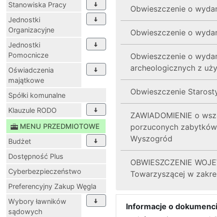
Stanowiska Pracy
Obwieszczenie o wydani
Jednostki
Organizacyjne
Obwieszczenie o wydani
Jednostki
Pomocnicze
Obwieszczenie o wydan
archeologicznych z uż
Oświadczenia
majątkowe
Obwieszczenie Starosty
Spółki komunalne
Klauzule RODO
ZAWIADOMIENIE o wszcz
MENU PRZEDMIOTOWE
porzuconych zabytków 
Wyszogród
Budżet
Dostępność Plus
OBWIESZCZENIE WOJEWOD
Cyberbezpieczeństwo
Towarzyszącej w zakre
Preferencyjny Zakup Węgla
Wybory ławników
Informacje o dokumenci
sądowych