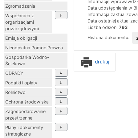
Informację wprowawdził
Zgromadzenia
Data udostępnienia w B
Informacja zaktualizow
Współpraca z
Data ostatniej aktualizac
organizacjami
Liczba odsłon:
793
pozarządowymi
Historia dokumentu:
Emisja obligacji
Nieodpłatna Pomoc Prawna
Gospodarka Wodno-
drukuj
Ściekowa
ODPADY
Podatki i opłaty
Rolnictwo
Ochrona środowiska
Zagospodarowanie
przestrzenne
Plany i dokumenty
strategiczne