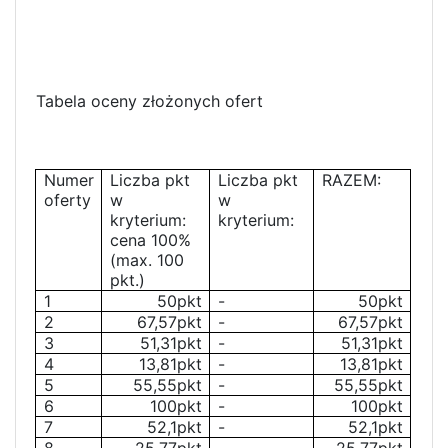
Tabela oceny złożonych ofert
Numer
Liczba pkt
Liczba pkt
RAZEM:
oferty
w
w
kryterium:
kryterium:
cena 100%
(max. 100
pkt.)
1
50pkt
-
50pkt
2
67,57pkt
-
67,57pkt
3
51,31pkt
-
51,31pkt
4
13,81pkt
-
13,81pkt
5
55,55pkt
-
55,55pkt
6
100pkt
-
100pkt
7
52,1pkt
-
52,1pkt
8
25,77pkt
-
25,77pkt