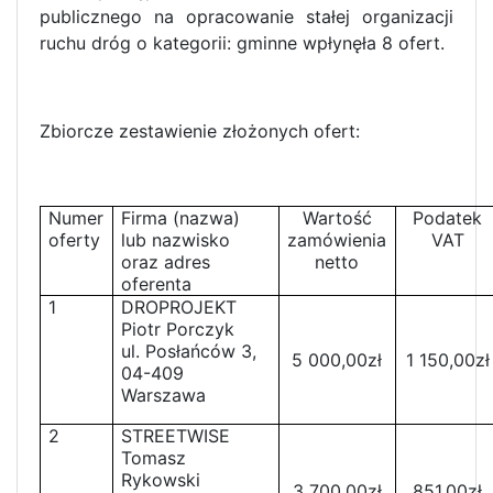
publicznego na opracowanie stałej organizacji
ruchu dróg o kategorii: gminne wpłynęła 8 ofert.
Zbiorcze zestawienie złożonych ofert:
Numer
Firma (nazwa)
Wartość
Podatek
oferty
lub nazwisko
zamówienia
VAT
oraz adres
netto
oferenta
1
DROPROJEKT
Piotr Porczyk
ul. Posłańców 3,
5 000,00zł
1 150,00zł
04-409
Warszawa
2
STREETWISE
Tomasz
Rykowski
3 700,00zł
851,00zł