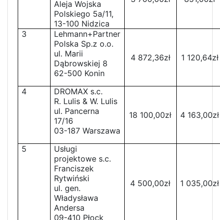
Aleja Wojska
Polskiego 5a/11,
13-100 Nidzica
3
Lehmann+Partner
Polska Sp.z o.o.
ul. Marii
4 872,36zł
1 120,64zł
Dąbrowskiej 8
62-500 Konin
4
DROMAX s.c.
R. Lulis & W. Lulis
ul. Pancerna
18 100,00zł
4 163,00zł
17/16
03-187 Warszawa
5
Usługi
projektowe s.c.
Franciszek
Rytwiński
4 500,00zł
1 035,00zł
ul. gen.
Władysława
Andersa
09-410 Płock