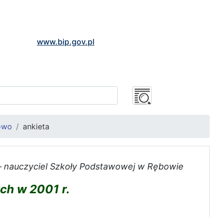
www.bip.gov.pl
owo
ankieta
 – nauczyciel Szkoły Podstawowej w Rębowie
ch w 2001 r.