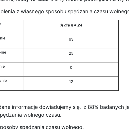
wolenia z własnego sposobu spędzania czasu wolneg
e
% dla n = 24
nie
63
enie
25
nie
0
enie
12
dane informacje dowiadujemy się, iż 88% badanych 
pędzania wolnego czasu.
posoby spędzania czasu wolnego.