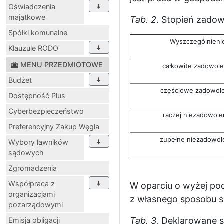
Oświadczenia
majątkowe
Tab. 2
. Stopień zado
Spółki komunalne
Wyszczególnieni
Klauzule RODO
MENU PRZEDMIOTOWE
całkowite zadowole
Budżet
częściowe zadowol
Dostępność Plus
Cyberbezpieczeństwo
raczej niezadowole
Preferencyjny Zakup Węgla
zupełne niezadowol
Wybory ławników
sądowych
Zgromadzenia
Współpraca z
W oparciu o wyżej po
organizacjami
z własnego sposobu s
pozarządowymi
Tab. 3.
Deklarowane s
Emisja obligacji