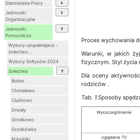
Stanowiska Pracy
Jednostki
Organizacyjne
Jednostki
Pomocnicze
Proces wychowania do 
Wybory uzupełniajace -
sołectwo...
Warunki, w jakich ż
Wybory Sołtysów 2024
fizycznym. Styl życi
Sołectwa
Dla oceny aktywności
Bolino
rodziców .
Chmielewo
Tab. 1.
Sposoby spędza
Ciućkowo
Drwały
Wyszczególnienie
Grodkowo
Grodkówko
oglądanie TV
Kobylniki