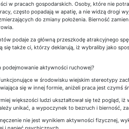
ości w pracach gospodarskich. Osoby, które nie potr
racy, często popadają w apatię, a nie widzą drogi wy
 zmierzających do zmiany położenia. Bierność zamieni
rowia.
tów podaje za główną przeszkodę atrakcyjnego spę
ją się także ci, którzy deklarują, iż wybraliby jako 
m podejmowanie aktywności ruchowej?
unkcjonujące w środowisku wiejskim stereotypy za
iająca się w innej formie, aniżeli praca jest czymś ś
iej większości ludzi ukształtował się też pogląd, iż 
leży unikać, a wypoczynek to bezruch i bierność, za
męczenie nie jest wynikiem aktywności fizycznej, w
j i napięć psychicznych.