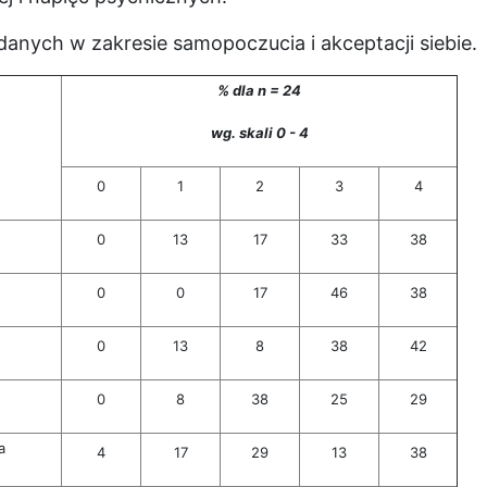
nych w zakresie samopoczucia i akceptacji siebie.
% dla n = 24
wg. skali 0 - 4
0
1
2
3
4
0
13
17
33
38
0
0
17
46
38
0
13
8
38
42
0
8
38
25
29
a
4
17
29
13
38