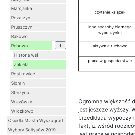
Marcjanka
czytanie książek
Pozarzyn
Pruszczyn
inne sposoby biernego
wypoczynku
Rakowo
Rębowo
aktywnie ruchowo
Historia wsi
praca w gospodarstwie
ankieta
Rostkowice
Słomin
Starzyno
Ogromna większość dz
Wiązówka
jest jeszcze wyższy. 
Wilczkowo
przedkłada wypoczyne
Osiedla Miasta Wyszogród
fakt, iż wśród rodzi
Wybory Sołtysów 2019
jest praca w gospodar