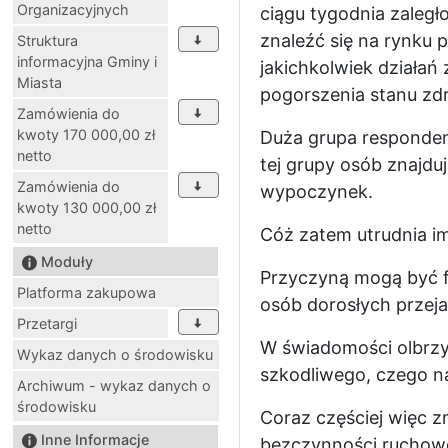
Organizacyjnych
ciągu tygodnia zaległ
znaleźć się na rynku p
Struktura
informacyjna Gminy i
jakichkolwiek działań
Miasta
pogorszenia stanu zd
Zamówienia do
kwoty 170 000,00 zł
Duża grupa responden
netto
tej grupy osób znajdu
Zamówienia do
wypoczynek.
kwoty 130 000,00 zł
netto
Cóż zatem utrudnia i
Moduły
Przyczyną mogą być f
Platforma zakupowa
osób dorosłych przejaw
Przetargi
W świadomości olbrzym
Wykaz danych o środowisku
szkodliwego, czego na
Archiwum - wykaz danych o
środowisku
Coraz częściej więc z
Inne Informacje
bezczynności ruchowe