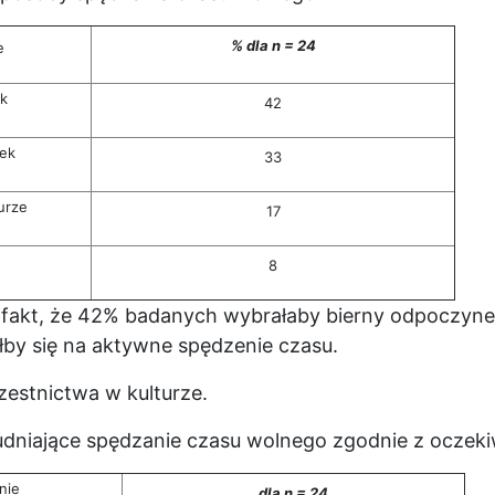
% dla n = 24
e
k
42
ek
33
urze
17
8
kt, że 42% badanych wybrałaby bierny odpoczynek – 
y się na aktywne spędzenie czasu.
zestnictwa w kulturze.
udniające spędzanie czasu wolnego zgodnie z oczeki
nie
dla n = 24