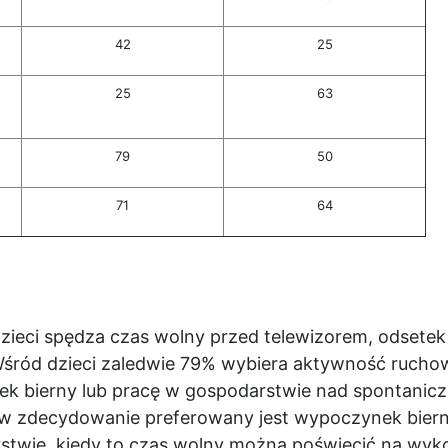
42
25
25
63
79
50
71
64
ieci spędza czas wolny przed telewizorem, odsetek
Wśród dzieci zaledwie 79% wybiera aktywność ruchową
k bierny lub pracę w gospodarstwie nad spontanic
ców zdecydowanie preferowany jest wypoczynek bier
stwie, kiedy to czas wolny można poświęcić na wyko