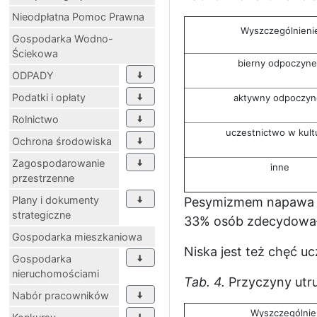
Nieodpłatna Pomoc Prawna
Wyszczególnieni
Gospodarka Wodno-
Ściekowa
bierny odpoczyne
ODPADY
Podatki i opłaty
aktywny odpoczyn
Rolnictwo
uczestnictwo w kult
Ochrona środowiska
Zagospodarowanie
inne
przestrzenne
Plany i dokumenty
Pesymizmem napawa fa
strategiczne
33% osób zdecydowałb
Gospodarka mieszkaniowa
Niska jest też chęć uc
Gospodarka
nieruchomościami
Tab. 4.
Przyczyny utr
Nabór pracowników
Wyszczególnie