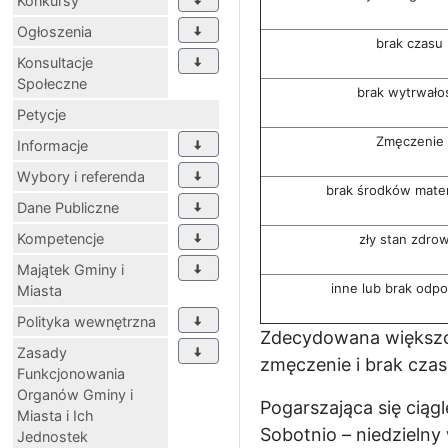
Konkursy
Ogłoszenia
brak czasu
Konsultacje
Społeczne
brak wytrwało
Petycje
Zmęczenie
Informacje
Wybory i referenda
brak środków mater
Dane Publiczne
Kompetencje
zły stan zdrow
Majątek Gminy i
inne lub brak odp
Miasta
Polityka wewnętrzna
Zdecydowana większoś
Zasady
zmęczenie i brak czas
Funkcjonowania
Organów Gminy i
Pogarszająca się cią
Miasta i Ich
Sobotnio – niedzielny
Jednostek