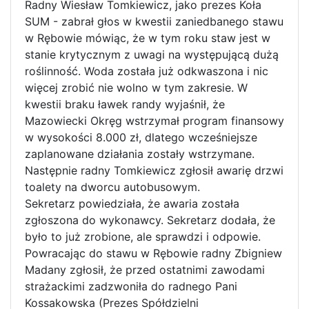
Radny Wiesław Tomkiewicz, jako prezes Koła
SUM - zabrał głos w kwestii zaniedbanego stawu
w Rębowie mówiąc, że w tym roku staw jest w
stanie krytycznym z uwagi na występującą dużą
roślinność. Woda została już odkwaszona i nic
więcej zrobić nie wolno w tym zakresie. W
kwestii braku ławek randy wyjaśnił, że
Mazowiecki Okręg wstrzymał program finansowy
w wysokości 8.000 zł, dlatego wcześniejsze
zaplanowane działania zostały wstrzymane.
Następnie radny Tomkiewicz zgłosił awarię drzwi
toalety na dworcu autobusowym.
Sekretarz powiedziała, że awaria została
zgłoszona do wykonawcy. Sekretarz dodała, że
było to już zrobione, ale sprawdzi i odpowie.
Powracając do stawu w Rębowie radny Zbigniew
Madany zgłosił, że przed ostatnimi zawodami
strażackimi zadzwoniła do radnego Pani
Kossakowska (Prezes Spółdzielni