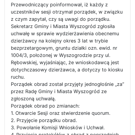
Przewodniczący poinformował, iż każdy z
uczestników sesji otrzymał porządek, w związku
z czym zapytał, czy są uwagi do porządku.
Sekretarz Gminy i Miasta Wyszogród zgłosiła
uchwałę w sprawie wydzierżawienia obecnemu
dzierżawcy na kolejny okres 3 lat w trybie
bezprzetargowym, gruntu działki ozn. ewid. nr
1004/3, położonej w Wyszogrodzie przy ul.
Rębowskiej, wyjaśniając, że wnioskodawcą jest
dotychczasowy dzierżawca, a dotyczy to kiosku
ruchu.
Porządek obrad został przyjęty jednogłośnie „za”
przez Radę Gminy i Miasta Wyszogród ze
zgłoszoną uchwałą.
Porządek obrad po zmianach:
1. Otwarcie Sesji oraz stwierdzenie quorum.
2. Przyjęcie porządku obrad.
3. Powołanie Komisji Wniosków i Uchwał.
4. Przyjęcie protokółów z obrad z poprzednich