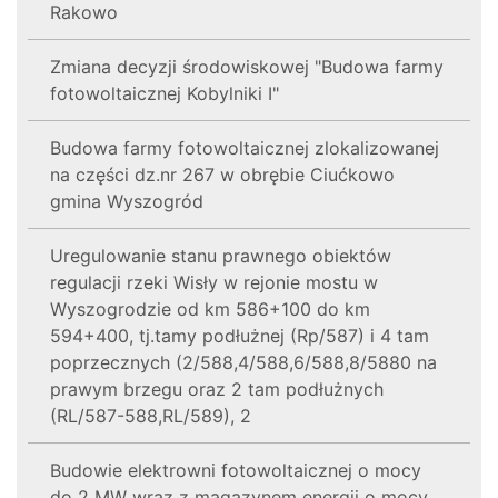
Rakowo
Zmiana decyzji środowiskowej "Budowa farmy
fotowoltaicznej Kobylniki I"
Budowa farmy fotowoltaicznej zlokalizowanej
na części dz.nr 267 w obrębie Ciućkowo
gmina Wyszogród
Uregulowanie stanu prawnego obiektów
regulacji rzeki Wisły w rejonie mostu w
Wyszogrodzie od km 586+100 do km
594+400, tj.tamy podłużnej (Rp/587) i 4 tam
poprzecznych (2/588,4/588,6/588,8/5880 na
prawym brzegu oraz 2 tam podłużnych
(RL/587-588,RL/589), 2
Budowie elektrowni fotowoltaicznej o mocy
do 2 MW wraz z magazynem energii o mocy