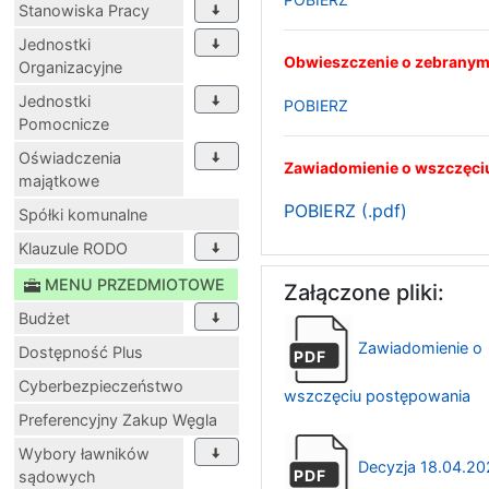
Stanowiska Pracy
Jednostki
Obwieszczenie o zebranym
Organizacyjne
Jednostki
POBIERZ
Pomocnicze
Oświadczenia
Zawiadomienie o wszczęciu
majątkowe
POBIERZ (.pdf)
Spółki komunalne
Klauzule RODO
MENU PRZEDMIOTOWE
Załączone pliki:
Budżet
Zawiadomienie o
Dostępność Plus
PDF
Cyberbezpieczeństwo
wszczęciu postępowania
Preferencyjny Zakup Węgla
Wybory ławników
Decyzja 18.04.202
PDF
sądowych