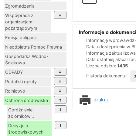
Zgromadzenia
Współpraca z
organizacjami
pozarządowymi
Informacje o dokumenci
Emisja obligacji
Informację wprowawdził
Data udostępnienia w B
Nieodpłatna Pomoc Prawna
Informacja zaktualizow
Gospodarka Wodno-
Data ostatniej aktualizac
Ściekowa
Liczba odsłon:
1435
ODPADY
Historia dokumentu:
Podatki i opłaty
Rolnictwo
drukuj
Ochrona środowiska
Opróżnianie
zbiorników...
Decyzje o
środowiskowych