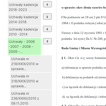
Uchwały kadencja
w sprawie: okre
ślenia wzorów fo
2018-2023
Uchwały kadencja
l
Na podstawie art.18 ust.2 pkt 8 
2014-2018
1984 r. O podatku rolnym ( tekst j
Uchwały kadencja
Ustawy z dnia 12 stycznia 1991 r. 
2010 -2014
podatku leś
nym ( Dz.U. Nr 200, p
Uchwały - 2006
-2007 - 2008 -
Rada Gminy i Miasta Wyszogród 
2009 -...
§
1.
Okre
ś
la si
ę
wzory formular
Uchwała nr
219/XXIX/2010 w
a)
informacja w sprawie podatku 
sprawie...
Uchwała nr
b) deklaracja na podatek od nie
218/XXIX/2010 w
sprawie...
c) za
łącznik do deklaracji i inf
Uchwała nr
d) za
łącznik do deklaracji i in
236/XXXII/2010 z
09.11.2010