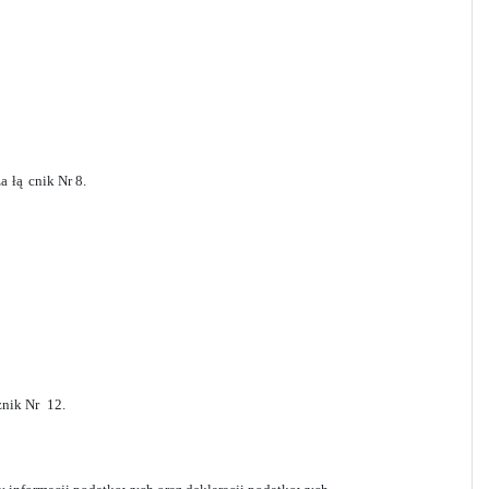
za
łą
cnik Nr 8.
znik Nr
12.