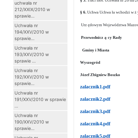
§ 5.
Traci moc Uchwała nr 20/III/
uchwała nr
212/XXIX/2010 w
§
6.
Uchwa Uchwa
ła wchodzi w ż
sprawie...
Urz
ędowym Województwa Mazow
Uchwała nr
194/XXV/2010 w
Przewodnicz
ą
cy Rady
sprawie...
Uchwała nr
Gminy i Miasta
193/XXV/2010 w
sprawie ...
Wyszogród
Uchwała nr
Józef Zbigniew Boszko
192/XXV/2010 w
sprawie...
zalacznik1.pdf
Uchwała nr
zalacznik2.pdf
191/XXV/2010 w sprawie
...
zalacznik3.pdf
Uchwała nr
190/XXV/2010 w
zalacznik4.pdf
sprawie...
zalacznik5.pdf
Uchwala nr