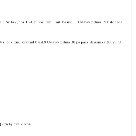
1 r. Nr 142, poz.1591z póź
.
zm. ), art. 6a ust.11 Ustawy z dnia 15 listopada
44 z póź zm.) oraz art.6 ust.9 Ustawy z dnia 30 pa paźź
dziernika 2002r.
O
 -
za
łą
cznik Nr 4.