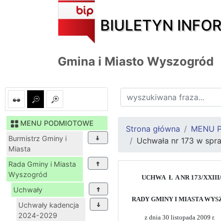
BIULETYN INFO
Gmina i Miasto Wyszogród
MENU PODMIOTOWE
Strona główna
MENU 
Burmistrz Gminy i
Uchwała nr 173 w spra
Miasta
Rada Gminy i Miasta
Wyszogród
UCHWA
Ł
A NR 173/XXIII
Uchwały
RADY GMINY I MIASTA WY
Uchwały kadencja
2024-2029
z dnia 30 listopada 2009 r.