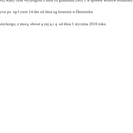
2002 Rady GiM Wyszogród z dnia 16 grudnmia 2002 r. w sprawie wzorów formularz
ycie po up
ł
ywie 14 dni od dnia og
łoszenia w Dzienniku
ieckiego, z mocą
obowi
ą
zuj
ą
c
ą od dnia 1 stycznia 2010
roku.