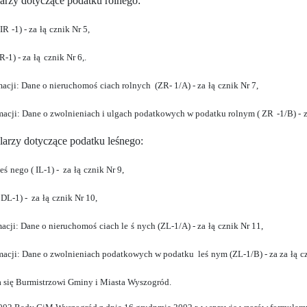
arzy dotyczące podatku rolnego:
 IR
-1) - za
łą
cznik Nr 5,
R-1) - za
łą
cznik Nr 6,.
rmacji: Dane o nieruchomoś
ciach rolnych (ZR- 1/A) - za
łą
cznik Nr 7,
ormacji: Dane o zwolnieniach i ulgach podatkowych w podatku rolnym ( ZR
-1/B) -
larzy dotyczące podatku leśnego:
eś
nego ( IL-1) - za
łą
cznik Nr 9,
 DL-1) - za
łą
cznik Nr 10,
rmacji: Dane o nieruchomoś
ciach le
ś
nych (ZL-1/A) - za
łą
cznik Nr 11,
ormacji: Dane o zwolnieniach podatkowych w podatku leś
nym (ZL-1/B) - za za
łą
c
się Burmistrzowi Gminy i Miasta Wyszogród.