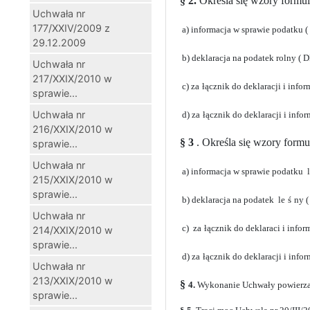
§ 2.
Określa się wzory formul
Uchwała nr
177/XXIV/2009 z
a)
informacja w sprawie podatku (
29.12.2009
b) deklaracja na podatek rolny ( D
Uchwała nr
217/XXIX/2010 w
c) za
łącznik do deklaracji i info
sprawie...
Uchwała nr
d) za
łącznik do deklaracji i inf
216/XXIX/2010 w
§ 3
. Określa się wzory formu
sprawie...
Uchwała nr
a)
informacja w sprawie podatku l
215/XXIX/2010 w
sprawie...
b) deklaracja na podatek le
ś
ny (
Uchwała nr
c) za
łącznik do deklaraci i info
214/XXIX/2010 w
sprawie...
d) za
łącznik do deklaracji i inf
Uchwała nr
213/XXIX/2010 w
§
4.
Wykonanie Uchwały powierza 
sprawie...