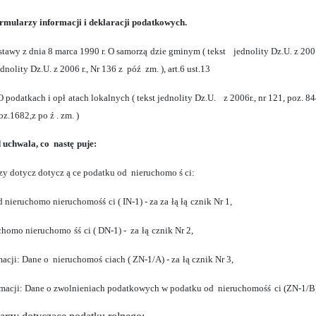
rmularzy informacji i deklaracji podatkowych.
Ustawy z dnia 8 marca 1990 r. O samorzą
dzie gminym ( tekst
jednolity Dz.U. z 200
ednolity Dz.U. z 2006 r., Nr 136 z póź
zm. ), art.6 ust.13
O podatkach i opł
atach lokalnych ( tekst jednolity Dz.U.
z 2006r., nr 121, poz. 8
oz.1682,z po
ź
. zm. )
uchwala, co nastę
puje:
zy dotycz dotycz
ą
ce podatku od nieruchomo
ś
ci:
od nieruchomo nieruchomośś
ci ( IN-1) - za za
łą łą
cznik Nr 1,
ruchomo nieruchomo
śś
ci ( DN-1) - za
łą
cznik Nr 2,
ormacji: Dane o nieruchomoś
ciach ( ZN-1/A) - za
łą
cznik Nr 3,
formacji: Dane o zwolnieniach podatkowych w podatku od nieruchomośś
ci (ZN-1/B)