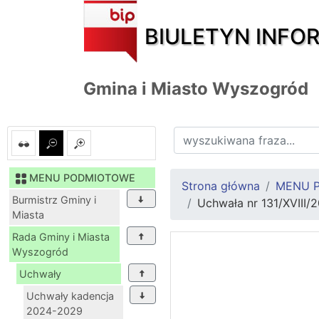
BIULETYN INFO
Gmina i Miasto Wyszogród
MENU PODMIOTOWE
Strona główna
MENU 
Burmistrz Gminy i
Uchwała nr 131/XVIII/
Miasta
Rada Gminy i Miasta
Wyszogród
Uchwały
Uchwały kadencja
2024-2029