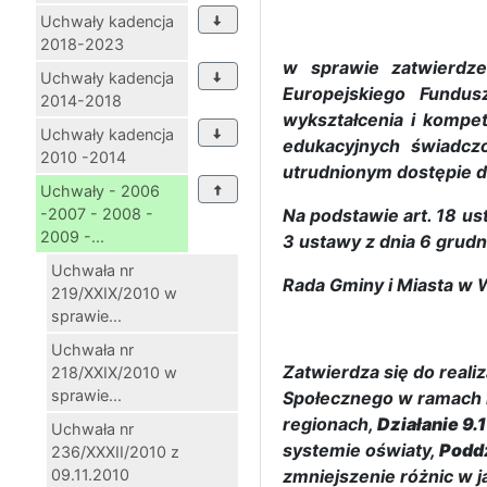
Uchwały kadencja
2018-2023
w sprawie zatwierdze
Uchwały kadencja
Europejskiego Fundu
2014-2018
wykształcenia i kompe
Uchwały kadencja
edukacyjnych świadcz
2010 -2014
utrudnionym dostępie do
Uchwały - 2006
-2007 - 2008 -
Na podstawie art. 18 ust
2009 -...
3 ustawy z dnia 6 grudn
Uchwała nr
Rada Gminy i Miasta w 
219/XXIX/2010 w
sprawie...
Uchwała nr
Zatwierdza się do reali
218/XXIX/2010 w
sprawie...
Społecznego w ramach 
regionach,
Działanie 9.
Uchwała nr
systemie oświaty,
Poddz
236/XXXII/2010 z
09.11.2010
zmniejszenie różnic w 