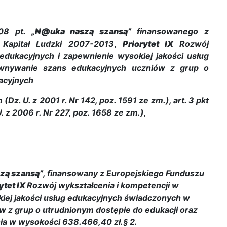
/08 pt.
„N@uka naszą szansą”
finansowanego z
Kapitał Ludzki 2007-2013
,
Priorytet IX
Rozwój
dukacyjnych i zapewnienie wysokiej jakości usług
wnywanie szans edukacyjnych uczniów z grup o
kacyjnych
Dz. U. z 2001 r. Nr 142, poz. 1591 ze zm.), art. 3 pkt
 z 2006 r. Nr 227, poz. 1658 ze zm.),
zą szansą”
, finansowany z Europejskiego Funduszu
ytet IX
Rozwój wykształcenia i kompetencji w
ej jakości usług edukacyjnych świadczonych w
z grup o utrudnionym dostępie do edukacji oraz
ia w wysokości 638.466,40 zł.§ 2.