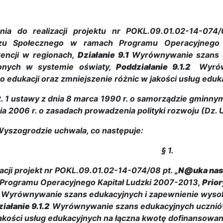
nia do realizacji projektu nr POKL.09.01.02-14-074
szu Społecznego w ramach Programu Operacyjnego 
tencji w regionach,
Działanie 9.1
Wyrównywanie szans e
onych w systemie oświaty,
Poddziałanie 9.1.2
Wyró
 edukacji oraz zmniejszenie różnic w jakości usług edu
. 1 ustawy z dnia 8 marca 1990 r. o samorządzie gminnym (
ia 2006 r. o zasadach prowadzenia polityki rozwoju (Dz. U.
Wyszogrodzie uchwala, co następuje:
§ 1.
zacji projekt nr POKL.09.01.02-14-074/08 pt.
„N@uka nas
Programu Operacyjnego Kapitał Ludzki 2007-2013,
Prior
1
Wyrównywanie szans edukacyjnych i zapewnienie wysoki
iałanie 9.1.2
Wyrównywanie szans edukacyjnych uczniów 
jakości usług edukacyjnych na łączna kwotę dofinansowan