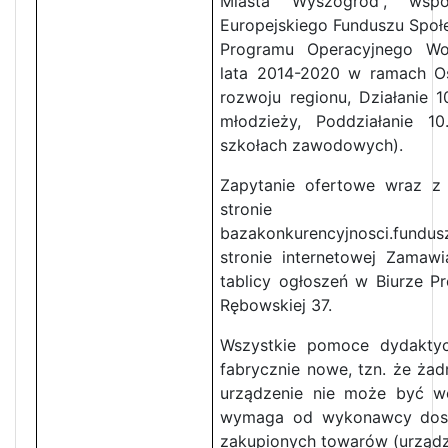
Miasta Wyszogród”, wsp
Europejskiego Funduszu Spo
Programu Operacyjnego W
lata 2014-2020 w ramach Os
rozwoju regionu, Działanie 10
młodzieży, Poddziałanie 1
szkołach zawodowych).
Zapytanie ofertowe wraz z 
stron
bazakonkurencyjnosci.fundu
stronie internetowej Zamaw
tablicy ogłoszeń w Biurze P
Rębowskiej 37.
Wszystkie pomoce dydakty
fabrycznie nowe, tzn. że żad
urządzenie nie może być w
wymaga od wykonawcy dost
zakupionych towarów (urządz