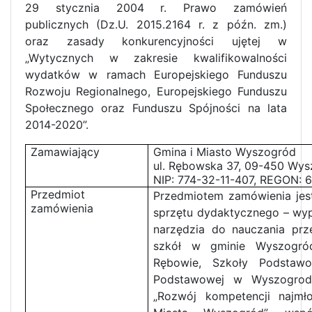
29 stycznia 2004 r. Prawo zamówień
publicznych (Dz.U. 2015.2164 r. z późn. zm.)
oraz zasady konkurencyjności ujętej w
„Wytycznych w zakresie kwalifikowalności
wydatków w ramach Europejskiego Funduszu
Rozwoju Regionalnego, Europejskiego Funduszu
Społecznego oraz Funduszu Spójności na lata
2014-2020”.
Zamawiający
Gmina i Miasto Wyszogród
ul. Rębowska 37, 09-450 Wy
NIP: 774-32-11-407, REGON: 
Przedmiot
Przedmiotem zamówienia jes
zamówienia
sprzętu dydaktycznego – wy
narzędzia do nauczania pr
szkół w gminie Wyszogró
Rębowie, Szkoły Podstaw
Podstawowej w Wyszogrodz
„Rozwój kompetencji najm