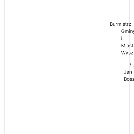
Burmistrz
Gmin
i
Miast
Wysz
/-
Jan
Bos