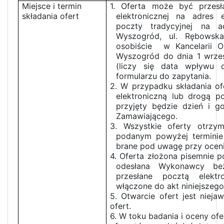
Miejsce i termin
1. Oferta może być przes
składania ofert
elektronicznej na adres 
poczty tradycyjnej na 
Wyszogród, ul. Rębowsk
osobiście w Kancelarii O
Wyszogród do dnia 1 wrześ
(liczy się data wpływu 
formularzu do zapytania.
2. W przypadku składania ofe
elektroniczną lub drogą po
przyjęty będzie dzień i g
Zamawiającego.
3. Wszystkie oferty otrz
podanym powyżej terminie
brane pod uwagę przy ocenie
4. Oferta złożona pisemnie p
odesłana Wykonawcy bez
przesłane pocztą elektr
włączone do akt niniejszeg
5. Otwarcie ofert jest nieja
ofert.
6. W toku badania i oceny o