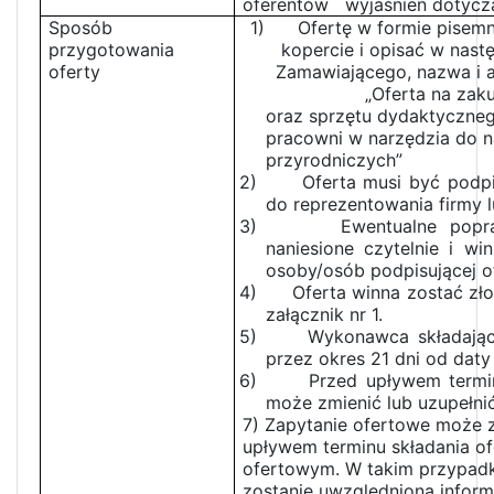
oferentów wyjaśnień dotycząc
Sposób
1) Ofertę w formie pisemne
przygotowania
kopercie i opisać w nast
oferty
Zamawiającego, nazwa i a
„Oferta na zak
oraz sprzętu dydaktyczne
pracowni w narzędzia do 
przyrodniczych”
2) Oferta musi być podpis
do reprezentowania firmy 
3) Ewentualne poprawk
naniesione czytelnie i w
osoby/osób podpisującej o
4) Oferta winna zostać zło
załącznik nr 1.
5) Wykonawca składając of
przez okres 21 dni od daty
6) Przed upływem terminu 
może zmienić lub uzupełni
7) Zapytanie ofertowe może 
upływem terminu składania o
ofertowym. W takim przypad
zostanie uwzględniona inform