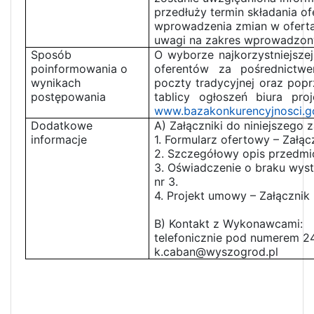
przedłuży termin składania o
wprowadzenia zmian w ofertac
uwagi na zakres wprowadzon
Sposób
O wyborze najkorzystniejsze
poinformowania o
oferentów za pośrednictw
wynikach
poczty tradycyjnej oraz popr
postępowania
tablicy ogłoszeń biura proj
www.bazakonkurencyjnosci.go
Dodatkowe
A) Załączniki do niniejszego z
informacje
1. Formularz ofertowy – Załącz
2. Szczegółowy opis przedmio
3. Oświadczenie o braku wys
nr 3.
4. Projekt umowy – Załącznik 
B) Kontakt z Wykonawcami:
telefonicznie pod numerem 2
k.caban@wyszogrod.pl