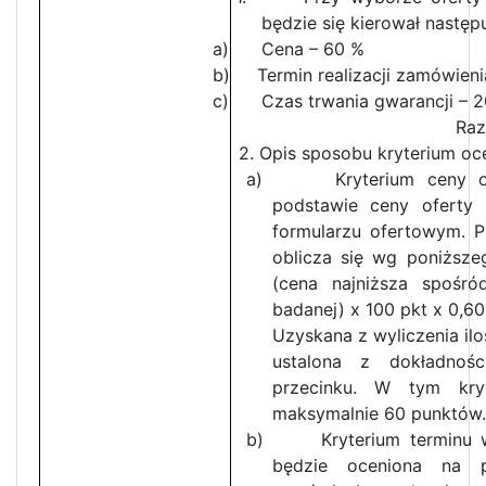
będzie się kierował następ
a) Cena – 60 %
b) Termin realizacji zamówieni
c) Czas trwania gwarancji – 
Razem: 1
2. Opis sposobu kryterium oce
a) Kryterium ceny ofer
podstawie ceny oferty
formularzu ofertowym. P
oblicza się wg poniższ
(cena najniższa spośró
badanej) x 100 pkt x 0,60
Uzyskana z wyliczenia il
ustalona z dokładnoś
przecinku. W tym kry
maksymalnie 60 punktów.
b) Kryterium terminu wy
będzie oceniona na p