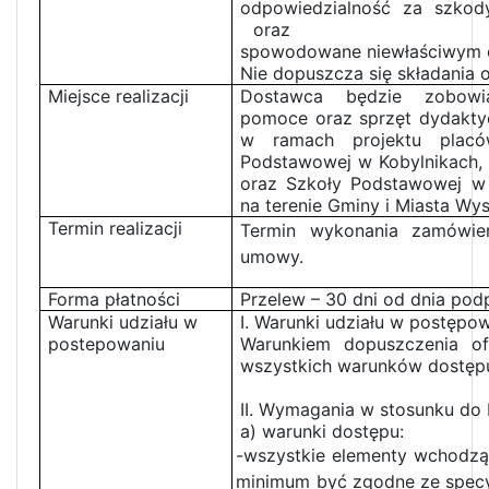
odpowiedzialność za szkod
oraz
spowodowane niewłaściwym 
Nie dopuszcza się składania o
Miejsce realizacji
Dostawca będzie zobowią
pomoce oraz sprzęt dydakty
w ramach projektu placó
Podstawowej w Kobylnikach,
oraz Szkoły Podstawowej w
na terenie Gminy i Miasta Wy
Termin realizacji
Termin wykonania zamówie
umowy.
Forma płatności
Przelew – 30 dni od dnia podp
Warunki udziału w
I. Warunki udziału w postępow
postepowaniu
Warunkiem dopuszczenia of
wszystkich warunków dostępu 
II. Wymagania w stosunku do
a) warunki dostępu:
-wszystkie elementy wchodz
minimum być zgodne ze specy