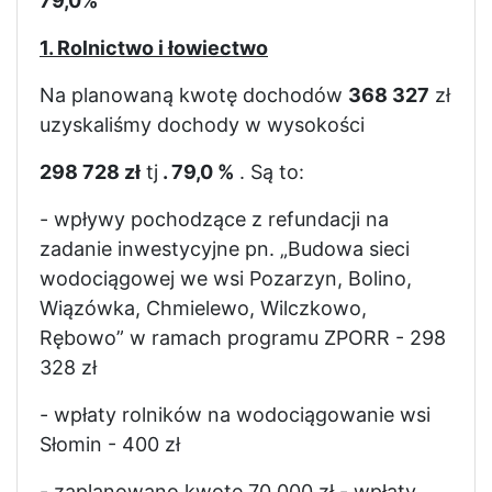
79,0%
1. Rolnictwo i łowiectwo
Na planowaną kwotę dochodów
368 327
zł
uzyskaliśmy dochody w wysokości
298 728 zł
tj
. 79,0 %
. Są to:
- wpływy pochodzące z refundacji na
zadanie inwestycyjne pn. „Budowa sieci
wodociągowej we wsi Pozarzyn, Bolino,
Wiązówka, Chmielewo, Wilczkowo,
Rębowo” w ramach programu ZPORR - 298
328 zł
- wpłaty rolników na wodociągowanie wsi
Słomin - 400 zł
- zaplanowano kwotę 70 000 zł - wpłaty