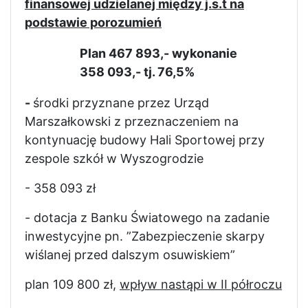
finansowej udzielanej między j.s.t na
podstawie porozumień
Plan 467 893,- wykonanie
358 093,- tj. 76,5%
-
środki przyznane przez Urząd
Marszałkowski z przeznaczeniem na
kontynuację budowy Hali Sportowej przy
zespole szkół w Wyszogrodzie
- 358 093 zł
- dotacja z Banku Światowego na zadanie
inwestycyjne pn. ”Zabezpieczenie skarpy
wiślanej przed dalszym osuwiskiem”
plan 109 800 zł,
wpływ nastąpi w II półroczu