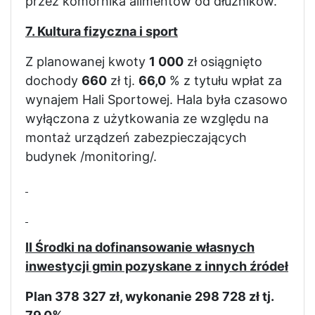
przez komornika alimentów od dłużników.
7. Kultura fizyczna i sport
Z planowanej kwoty
1 000
zł osiągnięto
dochody
660
zł tj.
66,0
% z tytułu wpłat za
wynajem Hali Sportowej. Hala była czasowo
wyłączona z użytkowania ze względu na
montaż urządzeń zabezpieczających
budynek /monitoring/.
II Środki na dofinansowanie własnych
inwestycji gmin pozyskane z innych źródeł
Plan 378 327 zł, wykonanie 298 728 zł tj.