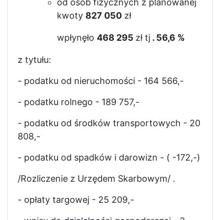
od osób fizycznych z planowanej
kwoty
827 050
zł
wpłynęło
468 295
zł tj
. 56,6 %
z tytułu:
- podatku od nieruchomości - 164 566,-
- podatku rolnego - 189 757,-
- podatku od środków transportowych - 20
808,-
- podatku od spadków i darowizn - ( -172,-)
/Rozliczenie z Urzędem Skarbowym/ .
- opłaty targowej - 25 209,-