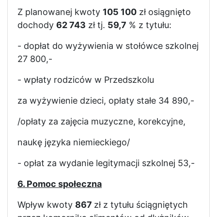
Z planowanej kwoty
105 100
zł osiągnięto
dochody
62 743
zł tj.
59,7
% z tytułu:
- dopłat do wyżywienia w stołówce szkolnej
27 800,-
- wpłaty rodziców w Przedszkolu
za wyżywienie dzieci, opłaty stałe 34 890,-
/opłaty za zajęcia muzyczne, korekcyjne,
naukę języka niemieckiego/
- opłat za wydanie legitymacji szkolnej 53,-
6. Pomoc społeczna
Wpływ kwoty
867
zł z tytułu ściągniętych