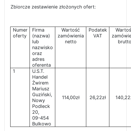
Zbiorcze zestawienie złożonych ofert:
Numer
Firma
Wartość
Podatek
Warto
oferty
(nazwa)
zamówienia
VAT
zamówie
lub
netto
brutt
nazwisko
oraz
adres
oferenta
1
U.S.T.
Handel
Żwirem
Mariusz
Guziński,
114,00zł
26,22zł
140,22
Nowy
Podleck
20,
09-454
Bulkowo