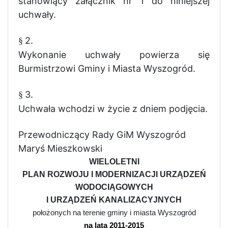
stanowiący załącznik nr 1 do niniejszej
uchwały.
2.
§
Wykonanie uchwały powierza się
Burmistrzowi Gminy i Miasta Wyszogród.
3.
§
Uchwała wchodzi w życie z dniem podjęcia.
Przewodniczący Rady GiM Wyszogród
Maryś Mieszkowski
WIELOLETNI
PLAN ROZWOJU I MODERNIZACJI URZĄDZEŃ
WODOCIĄGOWYCH
I URZĄDZEŃ KANALIZACYJNYCH
położonych na terenie gminy i miasta Wyszogród
na lata 2011-2015