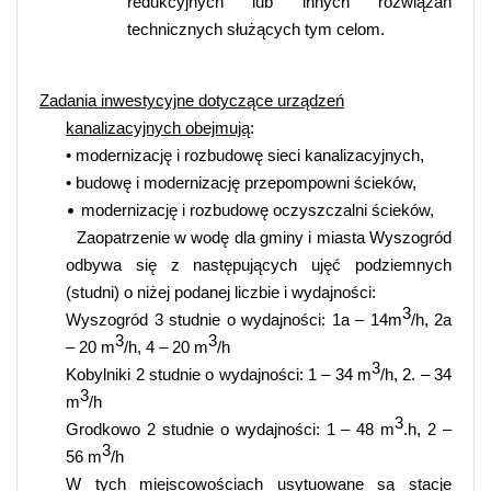
redukcyjnych lub innych rozwiązań
technicznych służących tym celom.
Zadania inwestycyjne dotyczące urządzeń
kanalizacyjnych obejmują
:
• modernizację i rozbudowę sieci kanalizacyjnych,
• budowę i modernizację przepompowni ścieków,
•
modernizację i rozbudowę oczyszczalni ścieków,
Zaopatrzenie w wodę dla gminy i miasta Wyszogród
odbywa się z następujących ujęć podziemnych
(studni) o niżej podanej liczbie i wydajności:
3
Wyszogród 3 studnie o wydajności: 1a – 14m
/h, 2a
3
3
– 20 m
/h, 4 – 20 m
/h
3
Kobylniki 2 studnie o wydajności: 1 – 34 m
/h, 2. – 34
3
m
/h
3
Grodkowo 2 studnie o wydajności: 1 – 48 m
.h, 2 –
3
56 m
/h
W tych miejscowościach usytuowane są stacje