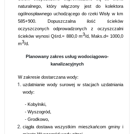
naturalnego, który włączony jest do kolektora
ogólnospławnego uchodzącego do rzeki Wisły w km
585+900. Dopuszczalna ilość ścieków
oczyszczonych odprowadzonych z oczyszczalni
3
ścieków wynosi Qśrd.= 880,0 m
/d, Maks.d= 1000,0
3
m
/d.
Planowany zakres usług wodociągowo-
kanalizacyjnych
W zakresie dostarczana wody:
uzdatnianie wody surowej w stacjach uzdatniania
wody:
- Kobylniki,
- Wyszogród,
- Grodkowo,
ciągła dostawa wszystkim mieszkańcom gminy i