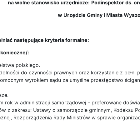
na wolne stanowisko urzędnicze:
Podinspektor ds. org
w Urzędzie Gminy i Miasta Wysz
ełniać następujące kryteria formalne:
konieczne/:
lstwa polskiego.
zdolności do czynności prawnych oraz korzystanie z pełni 
womocnym wyrokiem sądu za umyślne przestępstwo ścigane
sze.
um rok w administracji samorządowej - preferowane doświ
ów z zakresu: Ustawy o samorządzie gminnym, Kodeksu Po
icznej, Rozporządzenia Rady Ministrów w sprawie organizac
: