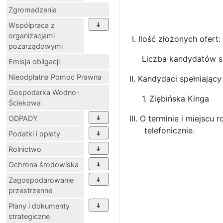
Zgromadzenia
Współpraca z
organizacjami
I. Ilość złożonych ofert: 
pozarządowymi
Liczba kandydatów spe
Emisja obligacji
Nieodpłatna Pomoc Prawna
II. Kandydaci spełniają
Gospodarka Wodno-
1. Ziębińska Kinga
Ściekowa
III. O terminie i miejs
ODPADY
telefonicznie.
Podatki i opłaty
Rolnictwo
Ochrona środowiska
Zagospodarowanie
przestrzenne
Plany i dokumenty
strategiczne