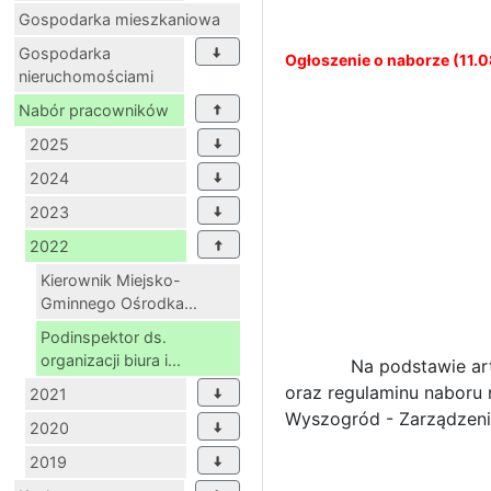
Gospodarka mieszkaniowa
Gospodarka
Ogłoszenie o naborze (11.0
nieruchomościami
Nabór pracowników
2025
2024
2023
2022
Kierownik Miejsko-
Gminnego Ośrodka...
Podinspektor ds.
organizacji biura i...
Na podstawie art. 11 us
oraz regulaminu naboru 
2021
Wyszogród - Zarządzenie
2020
2019