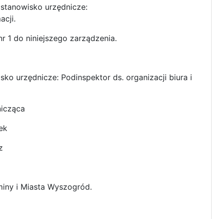
ne stanowisko urzędnicze:
acji
.
r 1 do niniejszego zarządzenia.
o urzędnicze: Podinspektor ds. organizacji biura i
nicząca
ek
z
iny i Miasta Wyszogród.