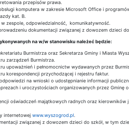
pretowania przepisów prawa.
bsługi komputera w zakresie Microsoft Office i programów
azdy kat. B.
 w zespole, odpowiedzialność, komunikatywność.
rowadzeniu dokumentacji związanej z dowozem dzieci do 
wykonywanych na w/w stanowisku należeć będzie:
kretariatu Burmistrza oraz Sekretarza Gminy i Miasta Wy
ru zarządzeń Burmistrza.
tru upoważnień i pełnomocnictw wydawanych przez Burmis
u korespondencji przychodzącej i rejestru faktur.
powiedzi na wnioski o udostępnianie informacji publiczne
imprezach i uroczystościach organizowanych przez
idencji oświadczeń majątkowych radnych oraz k
y internetowej
www.wyszogrod.pl
entacji związanej z dowozem dzieci do szkół, w tym dzie