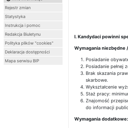
Rejestr zmian
Statystyka
Instrukcja i pomoc
Redakcja Biuletynu
I. Kandydaci powinni sp
Polityka plików "cookies"
Wymagania niezbędne /
Deklaracja dostępności
Posiadanie obywate
Mapa serwisu BIP
Posiadanie pełnej 
Brak skazania pra
skarbowe.
Wykształcenie wyż
Staż pracy: minim
Znajomość przepis
do informacji publ
Wymagania dodatkowe