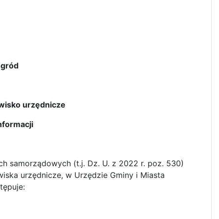
ogród
wisko urzędnicze
nformacji
 samorządowych (t.j. Dz. U. z 2022 r. poz. 530)
iska urzędnicze, w Urzędzie Gminy i Miasta
tępuje: