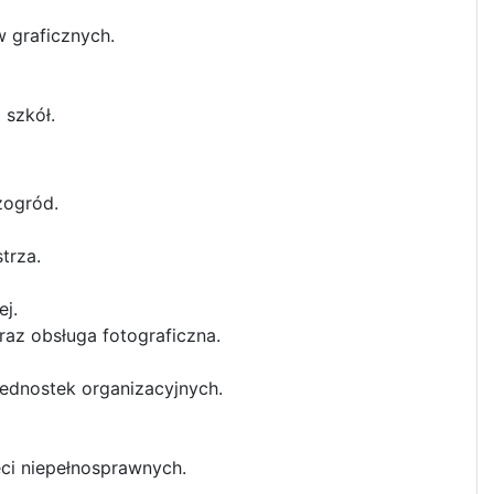
 graficznych.
szkół.
szogród.
trza.
j.
 Gminę oraz obsługa fotograficzna.
ierowników jednostek organizacyjnych.
.
ci niepełnosprawnych.