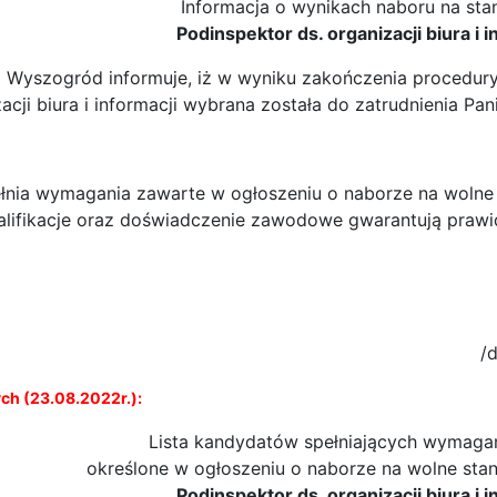
Informacja o wynikach naboru na sta
Podinspektor ds. organizacji biura i i
a Wyszogród informuje, iż w wyniku zakończenia procedur
acji biura i informacji wybrana została do zatrudnienia
Pan
ełnia wymagania zawarte w ogłoszeniu o naborze na wolne 
 kwalifikacje oraz doświadczenie zawodowe gwarantują pr
/
ch (23.08.2022r.):
Lista kandydatów spełniających wymagan
określone w ogłoszeniu o naborze na wolne sta
Podinspektor ds. organizacji biura i i