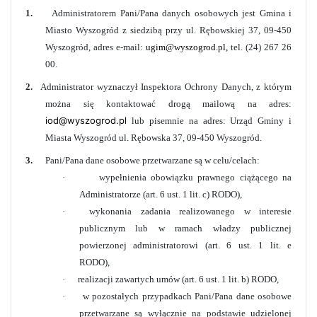
1.
Administratorem Pani/Pana danych osobowych jest Gmina i
Miasto Wyszogród z siedzibą przy ul. Rębowskiej 37, 09-450
Wyszogród, adres e-mail:
ugim@wyszogrod.pl
,
tel. (24) 267 26
00.
2.
Administrator wyznaczył Inspektora Ochrony Danych, z którym
można się kontaktować drogą mailową na adres:
iod@wyszogrod.pl
lub pisemnie na adres: Urząd Gminy i
Miasta Wyszogród ul. Rębowska 37, 09-450 Wyszogród.
3.
Pani/Pana dane osobowe przetwarzane są w celu/celach:
·
wypełnienia obowiązku prawnego ciążącego na
Administratorze (art. 6 ust. 1 lit. c) RODO),
·
wykonania zadania realizowanego w interesie
publicznym lub w ramach władzy publicznej
powierzonej administratorowi (art. 6 ust. 1 lit. e
RODO),
·
realizacji zawartych umów (art. 6 ust. 1 lit. b) RODO,
·
w pozostałych przypadkach Pani/Pana dane osobowe
przetwarzane są wyłącznie na podstawie udzielonej